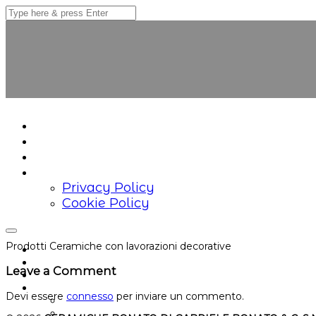
HOME
Prodotti
Contatti
PRIVACY
Privacy Policy
Cookie Policy
Prodotti Ceramiche con lavorazioni decorative
HOME
Prodotti
Leave a Comment
Contatti
PRIVACY
Devi essere
connesso
per inviare un commento.
Privacy Policy
Cookie Policy