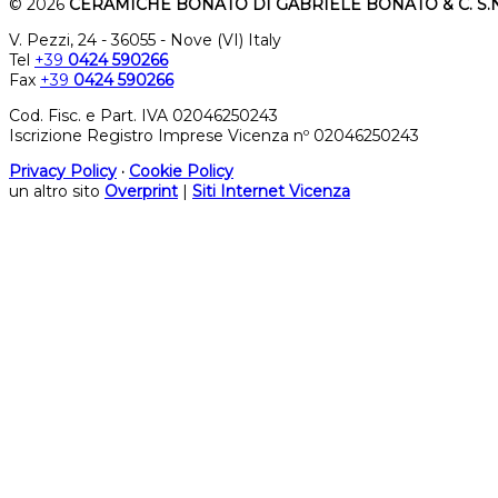
© 2026
CERAMICHE BONATO DI GABRIELE BONATO & C. S.N
V. Pezzi, 24 - 36055 - Nove (VI) Italy
Tel
+39
0424 590266
Fax
+39
0424 590266
Cod. Fisc. e Part. IVA 02046250243
Iscrizione Registro Imprese Vicenza nº 02046250243
Privacy Policy
·
Cookie Policy
un altro sito
Overprint
|
Siti Internet Vicenza