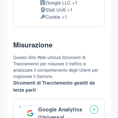
Google LLC +1
Azienda:
Stati Uniti +1
Luogo
Cookie +1
del
Dati
trattamento:
Personali
trattati:
Misurazione
Questo Sito Web utilizza Strumenti di
Tracciamento per misurare il traffico e
analizzare il comportamento degli Utenti per
migliorare il Servizio.
Strumenti di Tracciamento gestiti da
terze parti
Google Analytics
(Universal