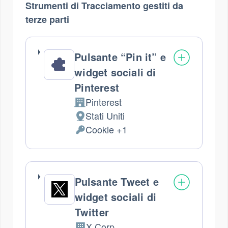
Strumenti di Tracciamento gestiti da
terze parti
Pulsante “Pin it” e
widget sociali di
Pinterest
Pinterest
Azienda:
Stati Uniti
Luogo
Cookie +1
del
Dati
trattamento:
Personali
trattati:
Pulsante Tweet e
widget sociali di
Twitter
X Corp.