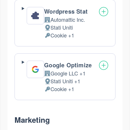
trattati:
Wordpress Stat
Automattic Inc.
Azienda:
Stati Uniti
Luogo
Cookie +1
del
Dati
trattamento:
Personali
trattati:
Google Optimize
Google LLC +1
Azienda:
Stati Uniti +1
Luogo
Cookie +1
del
Dati
trattamento:
Personali
trattati:
Marketing