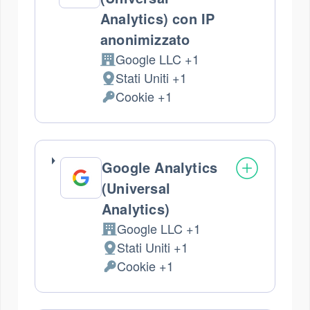
Analytics) con IP
anonimizzato
Google LLC +1
Azienda:
Stati Uniti +1
Luogo
Cookie +1
del
Dati
trattamento:
Personali
trattati:
Google Analytics
(Universal
Analytics)
Google LLC +1
Azienda:
Stati Uniti +1
Luogo
Cookie +1
del
Dati
trattamento:
Personali