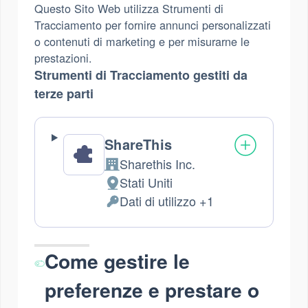
Questo Sito Web utilizza Strumenti di
Tracciamento per fornire annunci personalizzati
o contenuti di marketing e per misurarne le
prestazioni.
Strumenti di Tracciamento gestiti da
terze parti
ShareThis
Sharethis Inc.
Azienda:
Stati Uniti
Luogo
Dati di utilizzo +1
del
Dati
trattamento:
Personali
trattati:
Come gestire le
preferenze e prestare o