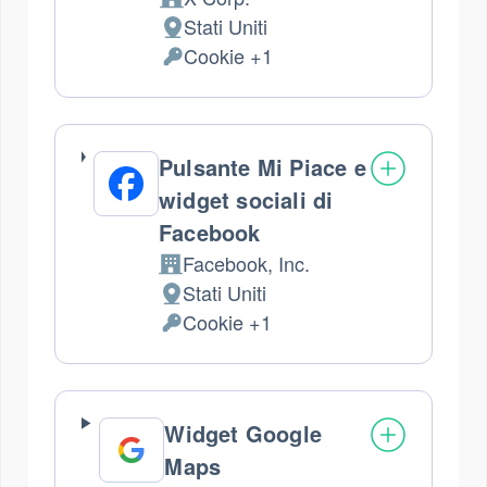
Azienda:
Stati Uniti
Luogo
Cookie +1
del
Dati
trattamento:
Personali
trattati:
Pulsante Mi Piace e
widget sociali di
Facebook
Facebook, Inc.
Azienda:
Stati Uniti
Luogo
Cookie +1
del
Dati
trattamento:
Personali
trattati:
Widget Google
Maps